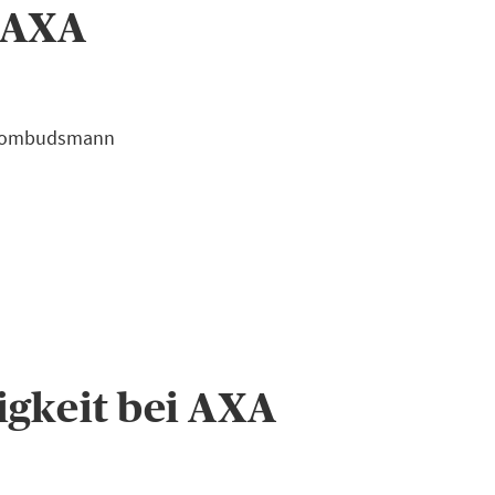
 AXA
ngsombudsmann
gkeit bei AXA