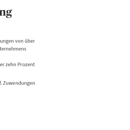
ung
igungen von über
unternehmens
ber zehn Prozent
ggf. Zuwendungen