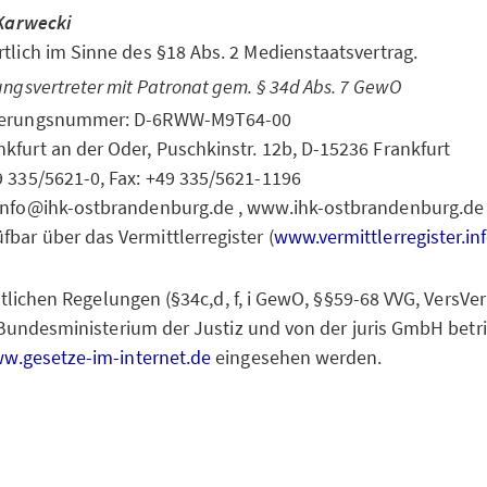
Karwecki
tlich im Sinne des §18 Abs. 2 Medienstaatsvertrag.
ungsvertreter mit Patronat gem. § 34d Abs. 7 GewO
rierungsnummer: D-6RWW-M9T64-00
nkfurt an der Oder, Puschkinstr. 12b, D-15236 Frankfurt
49 335/5621-0, Fax: +49 335/5621-1196
 info@ihk-ostbrandenburg.de , www.ihk-ostbrandenburg.de
fbar über das Vermittlerregister (
www.vermittlerregister.in
tlichen Regelungen (§34c,d, f, i GewO, §§59-68 VVG, VersV
Bundesministerium der Justiz und von der juris GmbH betr
w.gesetze-im-internet.de
eingesehen werden.