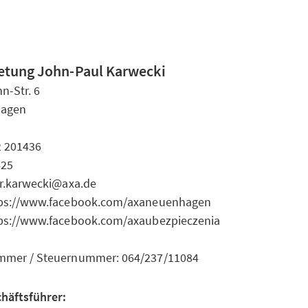
etung John-Paul Karwecki
n-Str. 6
hagen
2 201436
425
ur.karwecki@axa.de
tps://www.facebook.com/axaneuenhagen
tps://www.facebook.com/axaubezpieczenia
mmer / Steuernummer: 064/237/11084
chäftsführer: