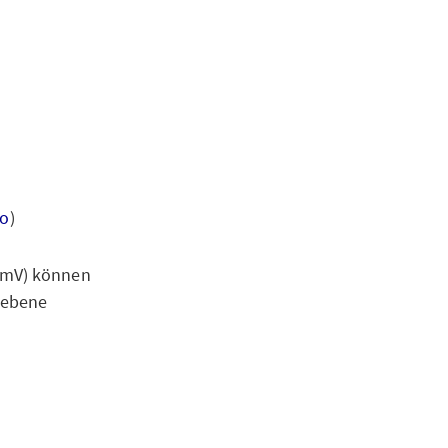
fo
)
ermV) können
iebene