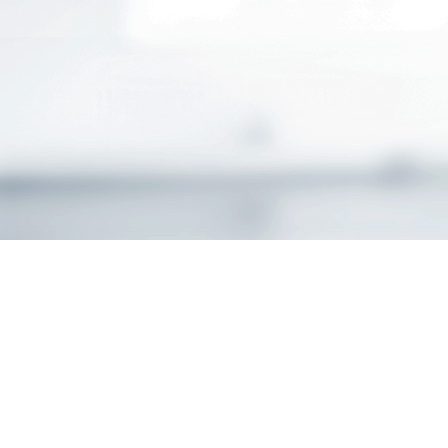
AXA Hauptvertretung 
Neuenhagen
Impress