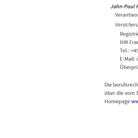
John-Paul 
Verantwor
Versicher
Regist
IHK Fra
Tel.: +
E-Mail:
Überprü
Die berufsrech
über die vom 
Homepage
ww