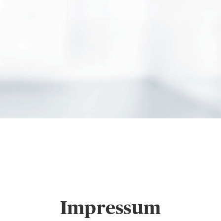
John-Paul Karwecki i
um
Impressum