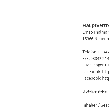
Hauptvertr
Ernst-Thälman
15366 Neuen
Telefon: 0334
Fax: 03342 21
E-Mail: agent
Facebook: ht
Facebook: ht
USt-Ident-Nu
Inhaber / Ges