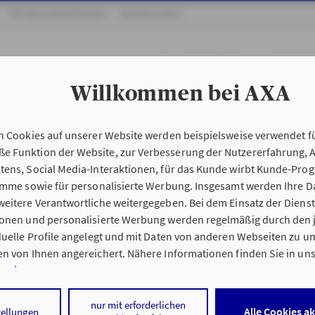
ÖFFENTLICHER DIENST
DIGITALE WELT
UNSER UNTERNEHMEN
KOOPERATI
Willkommen bei AXA
n Cookies auf unserer Website werden beispielsweise verwendet fü
 Funktion der Website, zur Verbesserung der Nutzererfahrung, 
tens, Social Media-Interaktionen, für das Kunde wirbt Kunde-Pro
ramme sowie für personalisierte Werbung. Insgesamt werden Ihre D
eitere Verantwortliche weitergegeben. Bei dem Einsatz der Dienste
ionen und personalisierte Werbung werden regelmäßig durch den 
iduelle Profile angelegt und mit Daten von anderen Webseiten zu 
n von Ihnen angereichert. Nähere Informationen finden Sie in un
nweisen
.
 auf „Alle Cookies akzeptieren" stimmen Sie für alle nicht technisc
nur mit erforderlichen
Alle Cookies a
tellungen