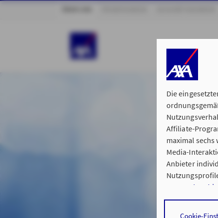
ÜBER UNS
PRIVATKUNDEN
GESCHÄFTSKUNDEN
Die eingesetzte
ordnungsgemäße
Nutzungsverhal
Affiliate-Prog
maximal sechs w
Media-Interakt
Anbieter indiv
Nutzungsprofile
Datenschutzhi
Durch den Klick
Cookie-Eins