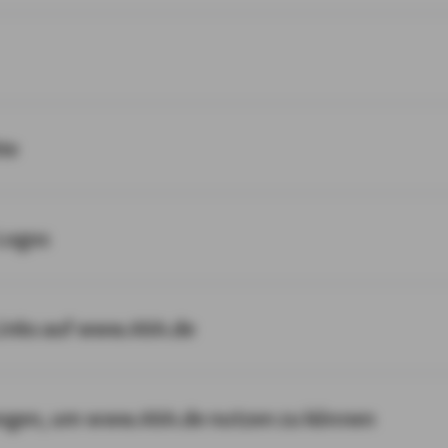
te
Logos
Links auf www.AXA.de
ngen, um www.AXA.de nutzen zu können