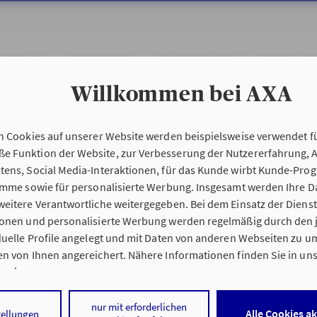
ÜBER UNS
PRIVATKUNDEN
GESCHÄFTSKUNDEN
ÖFFENTLICHE
Willkommen bei AXA
n Cookies auf unserer Website werden beispielsweise verwendet fü
 Funktion der Website, zur Verbesserung der Nutzererfahrung, 
Wir sind immer für Sie da
tens, Social Media-Interaktionen, für das Kunde wirbt Kunde-Pro
ramme sowie für personalisierte Werbung. Insgesamt werden Ihre D
ralvertretung André Bremersmann-Bonaso
eitere Verantwortliche weitergegeben. Bei dem Einsatz der Dienste
ionen und personalisierte Werbung werden regelmäßig durch den 
iduelle Profile angelegt und mit Daten von anderen Webseiten zu 
n von Ihnen angereichert. Nähere Informationen finden Sie in un
d benötigt einen Versicherungsschutz
nweisen
.
issen. Als eine der
größten
 auf „Alle Cookies akzeptieren" stimmen Sie für alle nicht technisc
ungsgruppen
und einer der
nur mit erforderlichen
Alle Cookies a
tellungen