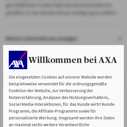
geschäftlichen Erstkontakt Kundeninformationen
gemäß § 15 der VersVermV zur Verfügung zu stellen.
Weitere Informationen anzeigen
Willkommen bei AXA
Die eingesetzten Cookies auf unserer Website werden
VERSTANDEN & WEITER
beispielsweise verwendet für die ordnungsgemäße
Funktion der Website, zur Verbesserung der
Nutzererfahrung, Analysen des Nutzungsverhaltens,
Social Media-Interaktionen, für das Kunde wirbt Kunde-
Programm, die Affiliate-Programme sowie für
personalisierte Werbung. Insgesamt werden Ihre Daten
an maximal sechs weitere Verantwortliche