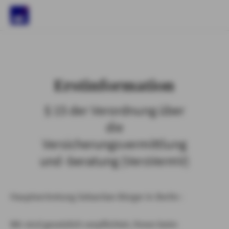
)
Erstinformation
§ 15 der Verordnung über
die
Versicherungsvermittlung
und -beratung (VersVermV)
Hauptvertretung Sebastian Bürger in Berlin :
Wir sind gesetzlich verpflichtet, Ihnen beim