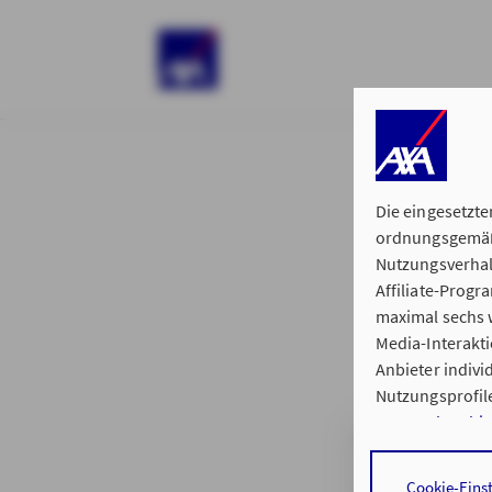
)
Die eingesetzte
ordnungsgemäße
Nutzungsverhal
Affiliate-Prog
§ 15 der 
maximal sechs w
Media-Interakt
Anbieter indiv
Nutzungsprofile
Datenschutzhi
Generalvertret
Durch den Klick
Cookie-Eins