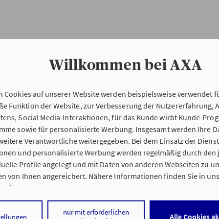
Willkommen bei AXA
n Cookies auf unserer Website werden beispielsweise verwendet fü
Erstinformation
 Funktion der Website, zur Verbesserung der Nutzererfahrung, 
tens, Social Media-Interaktionen, für das Kunde wirbt Kunde-Pro
ramme sowie für personalisierte Werbung. Insgesamt werden Ihre D
Verordnung über die Versicherungsvermitt
eitere Verantwortliche weitergegeben. Bei dem Einsatz der Dienste
beratung (VersVermV)
ionen und personalisierte Werbung werden regelmäßig durch den 
iduelle Profile angelegt und mit Daten von anderen Webseiten zu 
n von Ihnen angereichert. Nähere Informationen finden Sie in un
nweisen
.
ung von Bülow & Lenz GmbH in Lübeck :
 auf „Alle Cookies akzeptieren" stimmen Sie für alle nicht technisc
nur mit erforderlichen
Alle Cookies a
tellungen