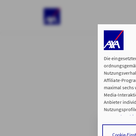
)
Die eingesetzte
ordnungsgemäße
Nutzungsverhal
Affiliate-Prog
§ 15 der 
maximal sechs w
Media-Interakt
Anbieter indiv
Nutzungsprofile
Datenschutzhi
Geschäftsstell
Durch den Klick
Cookie-Eins