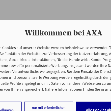
Willkommen bei AXA
n Cookies auf unserer Website werden beispielsweise verwendet fü
Erstinformation
 Funktion der Website, zur Verbesserung der Nutzererfahrung, 
tens, Social Media-Interaktionen, für das Kunde wirbt Kunde-Pro
ramme sowie für personalisierte Werbung. Insgesamt werden Ihre D
Verordnung über die Versicherungsvermitt
eitere Verantwortliche weitergegeben. Bei dem Einsatz der Dienste
beratung (VersVermV)
ionen und personalisierte Werbung werden regelmäßig durch den 
iduelle Profile angelegt und mit Daten von anderen Webseiten zu 
n von Ihnen angereichert. Nähere Informationen finden Sie in un
nweisen
.
e Wiesner GmbH & Co. KG in Emsdetten :
 auf „Alle Cookies akzeptieren" stimmen Sie für alle nicht technisc
nur mit erforderlichen
Alle Cookies a
tellungen