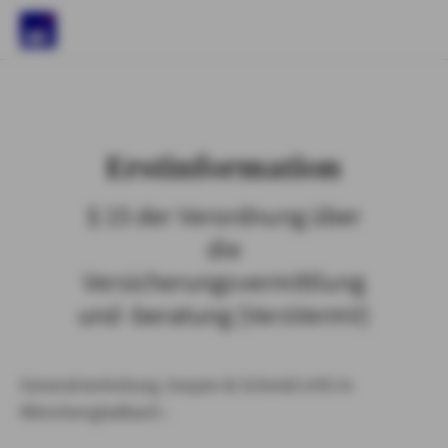
)
Erstinformation
§ 15 der Verordnung über
die
Versicherungsvermittlung
und -beratung (VersVermV)
Generalvertretung Joepen & Schmid oHG in
Mönchengladbach :