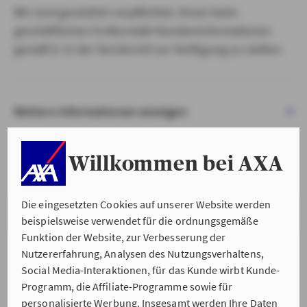
Wir sind gesetzlich verpflichtet, Ihnen beim
geschäftlichen Erstkontakt Kundeninformationen
gemäß § 15 der VersVermV zur Verfügung zu stellen.
Weitere Informationen anzeigen
Willkommen bei AXA
Die eingesetzten Cookies auf unserer Website werden
VERSTANDEN & WEITER
beispielsweise verwendet für die ordnungsgemäße
Funktion der Website, zur Verbesserung der
Nutzererfahrung, Analysen des Nutzungsverhaltens,
Social Media-Interaktionen, für das Kunde wirbt Kunde-
Programm, die Affiliate-Programme sowie für
personalisierte Werbung. Insgesamt werden Ihre Daten