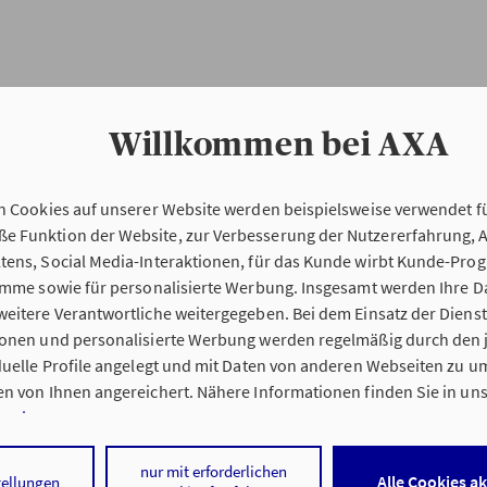
Willkommen bei AXA
n Cookies auf unserer Website werden beispielsweise verwendet fü
Erstinformation
 Funktion der Website, zur Verbesserung der Nutzererfahrung, 
tens, Social Media-Interaktionen, für das Kunde wirbt Kunde-Pro
ramme sowie für personalisierte Werbung. Insgesamt werden Ihre D
Verordnung über die Versicherungsvermitt
eitere Verantwortliche weitergegeben. Bei dem Einsatz der Dienste
beratung (VersVermV)
ionen und personalisierte Werbung werden regelmäßig durch den 
iduelle Profile angelegt und mit Daten von anderen Webseiten zu 
n von Ihnen angereichert. Nähere Informationen finden Sie in un
nweisen
.
g Thomas Frank in Köln :
 auf „Alle Cookies akzeptieren" stimmen Sie für alle nicht technisc
nur mit erforderlichen
Alle Cookies a
tellungen