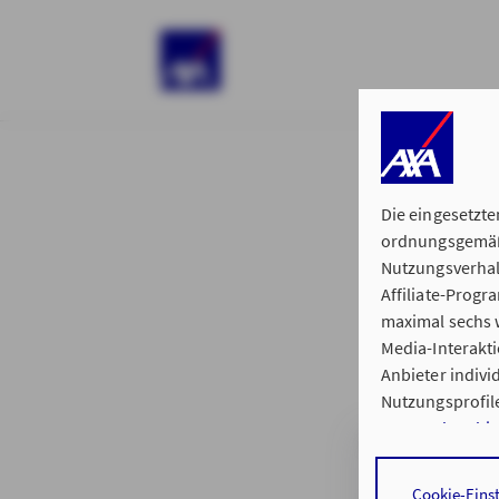
)
Die eingesetzte
ordnungsgemäße
Nutzungsverhal
Affiliate-Prog
§ 15 der 
maximal sechs w
Media-Interakt
Anbieter indiv
Nutzungsprofile
Datenschutzhi
Hauptvertretun
Durch den Klick
Cookie-Eins