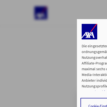
)
Die eingesetzte
ordnungsgemäße
Nutzungsverhal
Affiliate-Prog
§ 15 der 
maximal sechs w
Media-Interakt
Anbieter indiv
Nutzungsprofile
Datenschutzhi
Geschäftsstelle
Durch den Klick
Cookie-Eins