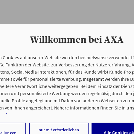
Willkommen bei AXA
n Cookies auf unserer Website werden beispielsweise verwendet fü
Erstinformation
 Funktion der Website, zur Verbesserung der Nutzererfahrung, 
tens, Social Media-Interaktionen, für das Kunde wirbt Kunde-Pro
ramme sowie für personalisierte Werbung. Insgesamt werden Ihre D
Verordnung über die Versicherungsvermitt
eitere Verantwortliche weitergegeben. Bei dem Einsatz der Dienste
beratung (VersVermV)
ionen und personalisierte Werbung werden regelmäßig durch den 
iduelle Profile angelegt und mit Daten von anderen Webseiten zu 
n von Ihnen angereichert. Nähere Informationen finden Sie in un
nweisen
.
 Becker & Jonen e.K. in Euskirchen :
 auf „Alle Cookies akzeptieren" stimmen Sie für alle nicht technisc
nur mit erforderlichen
Alle Cookies a
tellungen