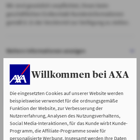
Wir sind gesetzlich verpflichtet, Ihnen beim
geschäftlichen Erstkontakt Kundeninformationen
gemäß § 15 der VersVermV zur Verfügung zu stellen.
Weitere Informationen anzeigen
Willkommen bei AXA
Die eingesetzten Cookies auf unserer Website werden
VERSTANDEN & WEITER
beispielsweise verwendet für die ordnungsgemäße
Funktion der Website, zur Verbesserung der
Nutzererfahrung, Analysen des Nutzungsverhaltens,
Social Media-Interaktionen, für das Kunde wirbt Kunde-
Programm, die Affiliate-Programme sowie für
personalisierte Werbung. Insgesamt werden Ihre Daten