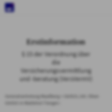
)
Erstinformation
§ 15 der Verordnung über
die
Versicherungsvermittlung
und -beratung (VersVermV)
Generalvertretung Maaßberg + Görlich, Inh. Oliver
Görlich in Waldshut-Tiengen :