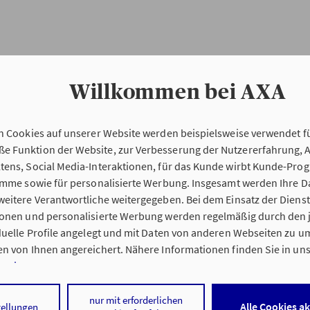
Willkommen bei AXA
n Cookies auf unserer Website werden beispielsweise verwendet fü
Erstinformation
 Funktion der Website, zur Verbesserung der Nutzererfahrung, 
tens, Social Media-Interaktionen, für das Kunde wirbt Kunde-Pro
ramme sowie für personalisierte Werbung. Insgesamt werden Ihre D
Verordnung über die Versicherungsvermitt
eitere Verantwortliche weitergegeben. Bei dem Einsatz der Dienste
beratung (VersVermV)
ionen und personalisierte Werbung werden regelmäßig durch den 
iduelle Profile angelegt und mit Daten von anderen Webseiten zu 
n von Ihnen angereichert. Nähere Informationen finden Sie in un
nweisen
.
tung Michael Scheuerer in München :
 auf „Alle Cookies akzeptieren" stimmen Sie für alle nicht technisc
nur mit erforderlichen
Alle Cookies a
tellungen