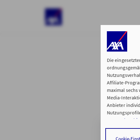
)
Die eingesetzte
ordnungsgemäße
Nutzungsverhal
Affiliate-Prog
§ 15 der 
maximal sechs w
Media-Interakt
Anbieter indiv
Nutzungsprofile
Datenschutzhi
Regionalvertre
Durch den Klick
Cookie-Eins