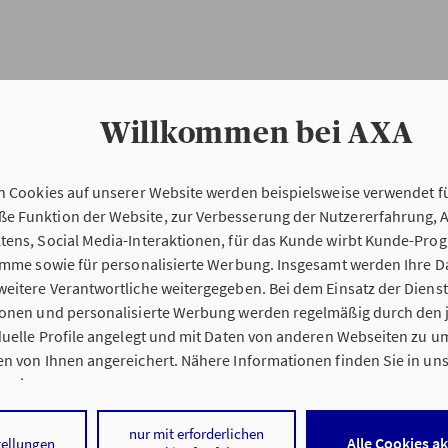
Willkommen bei AXA
n Cookies auf unserer Website werden beispielsweise verwendet fü
Erstinformation
 Funktion der Website, zur Verbesserung der Nutzererfahrung, 
tens, Social Media-Interaktionen, für das Kunde wirbt Kunde-Pro
ramme sowie für personalisierte Werbung. Insgesamt werden Ihre D
Verordnung über die Versicherungsvermitt
eitere Verantwortliche weitergegeben. Bei dem Einsatz der Dienste
beratung (VersVermV)
ionen und personalisierte Werbung werden regelmäßig durch den 
iduelle Profile angelegt und mit Daten von anderen Webseiten zu 
n von Ihnen angereichert. Nähere Informationen finden Sie in un
nweisen
.
ung Petra Manglkammer in Bad Abbach :
 auf „Alle Cookies akzeptieren" stimmen Sie für alle nicht technisc
nur mit erforderlichen
Alle Cookies a
tellungen