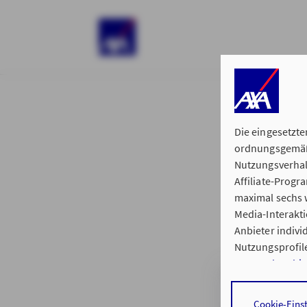
)
Die eingesetzte
ordnungsgemäße
Nutzungsverhal
Affiliate-Prog
§ 15 der 
maximal sechs w
Media-Interakt
Anbieter indiv
Nutzungsprofile
Datenschutzhi
Generalvertret
Durch den Klick
Cookie-Eins