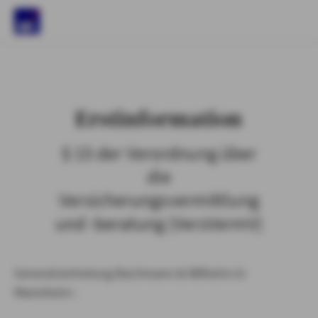
)
Erstinformation
§ 15 der Verordnung über
die
Versicherungsvermittlung
und -beratung (VersVermV)
Generalvertretung Bachmann & Wilhelm in
Mannheim :