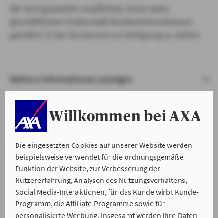
Wir sind gesetzlich verpflichtet, Ihnen beim
geschäftlichen Erstkontakt Kundeninformationen
gemäß § 15 der VersVermV zur Verfügung zu stellen.
Weitere Informationen anzeigen
Willkommen bei AXA
Die eingesetzten Cookies auf unserer Website werden
VERSTANDEN & WEITER
beispielsweise verwendet für die ordnungsgemäße
Funktion der Website, zur Verbesserung der
Nutzererfahrung, Analysen des Nutzungsverhaltens,
Social Media-Interaktionen, für das Kunde wirbt Kunde-
Programm, die Affiliate-Programme sowie für
personalisierte Werbung. Insgesamt werden Ihre Daten