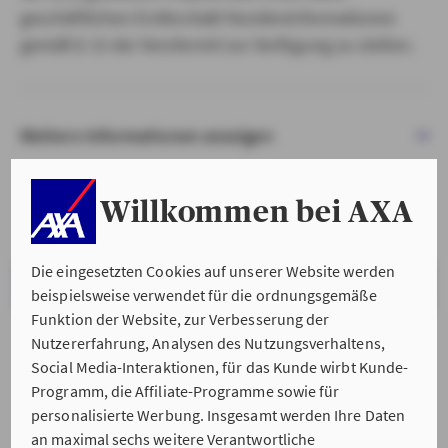
geschäftlichen Erstkontakt Kundeninformationen
gemäß § 15 der VersVermV zur Verfügung zu stellen.
Weitere Informationen anzeigen
Willkommen bei AXA
Die eingesetzten Cookies auf unserer Website werden
VERSTANDEN & WEITER
beispielsweise verwendet für die ordnungsgemäße
Funktion der Website, zur Verbesserung der
Nutzererfahrung, Analysen des Nutzungsverhaltens,
Social Media-Interaktionen, für das Kunde wirbt Kunde-
Programm, die Affiliate-Programme sowie für
personalisierte Werbung. Insgesamt werden Ihre Daten
an maximal sechs weitere Verantwortliche