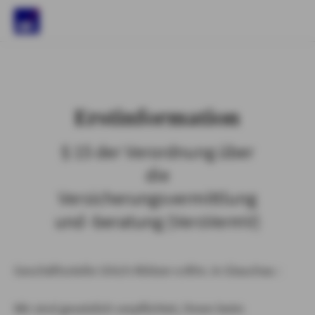
)
Erstinformation
§ 15 der Verordnung über
die
Versicherungsvermittlung
und -beratung (VersVermV)
Geschäftsstelle Ulrich Klötzer e.Kfm. in Glauchau :
Wir sind gesetzlich verpflichtet, Ihnen beim