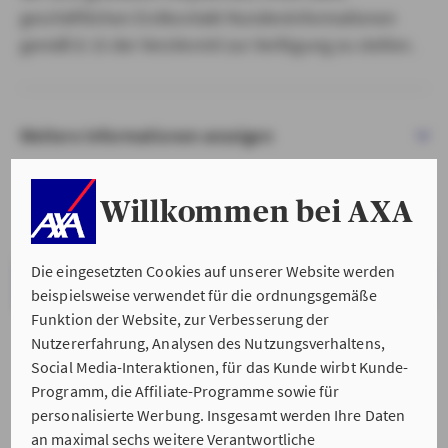
geschäftlichen Erstkontakt Kundeninformationen
gemäß § 15 der VersVermV zur Verfügung zu stellen.
Weitere Informationen anzeigen
Willkommen bei AXA
Die eingesetzten Cookies auf unserer Website werden
VERSTANDEN & WEITER
beispielsweise verwendet für die ordnungsgemäße
Funktion der Website, zur Verbesserung der
Nutzererfahrung, Analysen des Nutzungsverhaltens,
Social Media-Interaktionen, für das Kunde wirbt Kunde-
Programm, die Affiliate-Programme sowie für
personalisierte Werbung. Insgesamt werden Ihre Daten
an maximal sechs weitere Verantwortliche