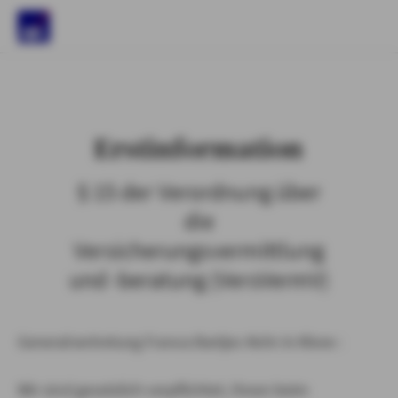
)
Erstinformation
§ 15 der Verordnung über
die
Versicherungsvermittlung
und -beratung (VersVermV)
Generalvertretung Franca Bartjes-Kehr in Kleve :
Wir sind gesetzlich verpflichtet, Ihnen beim