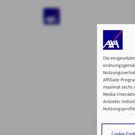
)
Die eingesetzte
ordnungsgemäße
Nutzungsverhal
Affiliate-Prog
§ 15 der 
maximal sechs w
Media-Interakt
Anbieter indiv
Nutzungsprofile
Datenschutzhi
Hauptvertretun
Durch den Klick
Cookie-Eins