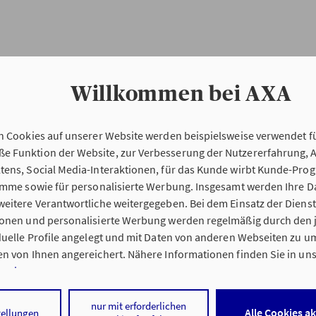
Willkommen bei AXA
n Cookies auf unserer Website werden beispielsweise verwendet fü
Erstinformation
 Funktion der Website, zur Verbesserung der Nutzererfahrung, 
tens, Social Media-Interaktionen, für das Kunde wirbt Kunde-Pro
ramme sowie für personalisierte Werbung. Insgesamt werden Ihre D
Verordnung über die Versicherungsvermitt
eitere Verantwortliche weitergegeben. Bei dem Einsatz der Dienste
beratung (VersVermV)
ionen und personalisierte Werbung werden regelmäßig durch den 
iduelle Profile angelegt und mit Daten von anderen Webseiten zu 
n von Ihnen angereichert. Nähere Informationen finden Sie in un
nweisen
.
g Jana Huve in Lüchow (Wendland) :
 auf „Alle Cookies akzeptieren" stimmen Sie für alle nicht technisc
nur mit erforderlichen
Alle Cookies a
tellungen