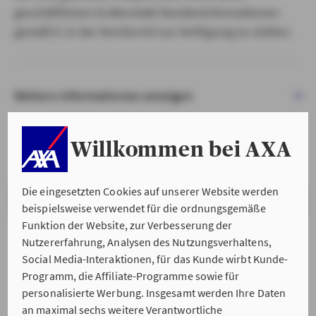
geschäftlichen Erstkontakt Kundeninformationen
gemäß § 15 der VersVermV zur Verfügung zu stellen.
Weitere Informationen anzeigen
Willkommen bei AXA
Die eingesetzten Cookies auf unserer Website werden
VERSTANDEN & WEITER
beispielsweise verwendet für die ordnungsgemäße
Funktion der Website, zur Verbesserung der
Nutzererfahrung, Analysen des Nutzungsverhaltens,
Social Media-Interaktionen, für das Kunde wirbt Kunde-
Programm, die Affiliate-Programme sowie für
personalisierte Werbung. Insgesamt werden Ihre Daten
an maximal sechs weitere Verantwortliche