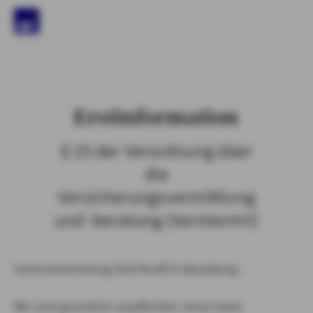
)
Erstinformation
§ 15 der Verordnung über
die
Versicherungsvermittlung
und -beratung (VersVermV)
Generalvertretung Olaf Knoff in Ratzeburg :
Wir sind gesetzlich verpflichtet, Ihnen beim