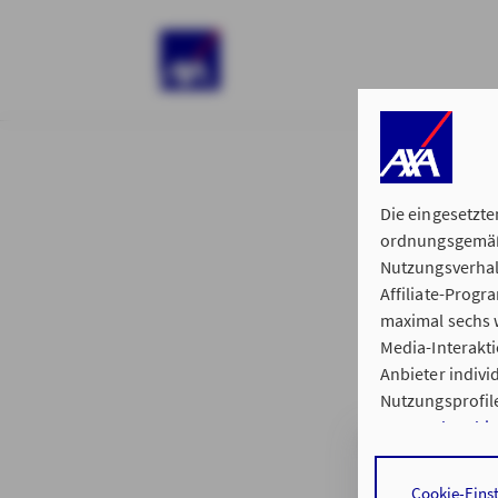
)
Die eingesetzte
ordnungsgemäße
Nutzungsverhal
Affiliate-Prog
§ 15 der 
maximal sechs w
Media-Interakt
Anbieter indiv
Nutzungsprofile
Datenschutzhi
Hauptvertretun
Durch den Klick
Cookie-Eins