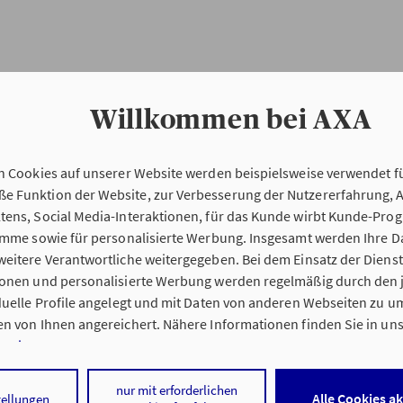
Willkommen bei AXA
n Cookies auf unserer Website werden beispielsweise verwendet fü
Erstinformation
 Funktion der Website, zur Verbesserung der Nutzererfahrung, 
tens, Social Media-Interaktionen, für das Kunde wirbt Kunde-Pro
ramme sowie für personalisierte Werbung. Insgesamt werden Ihre D
Verordnung über die Versicherungsvermitt
eitere Verantwortliche weitergegeben. Bei dem Einsatz der Dienste
beratung (VersVermV)
ionen und personalisierte Werbung werden regelmäßig durch den 
iduelle Profile angelegt und mit Daten von anderen Webseiten zu 
n von Ihnen angereichert. Nähere Informationen finden Sie in un
nweisen
.
g Stefan Zachrau in Frammersbach :
 auf „Alle Cookies akzeptieren" stimmen Sie für alle nicht technisc
nur mit erforderlichen
Alle Cookies a
tellungen