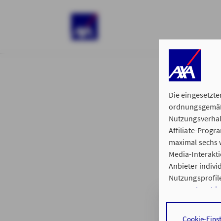
)
Die eingesetzte
ordnungsgemäße
Nutzungsverhal
Affiliate-Prog
§ 15 der 
maximal sechs w
Media-Interakt
Anbieter indiv
Nutzungsprofile
Datenschutzhi
Generalvertretun
Durch den Klick
Cookie-Eins