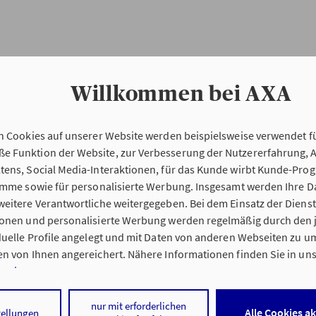
Willkommen bei AXA
n Cookies auf unserer Website werden beispielsweise verwendet fü
Erstinformation
 Funktion der Website, zur Verbesserung der Nutzererfahrung, 
tens, Social Media-Interaktionen, für das Kunde wirbt Kunde-Pro
ramme sowie für personalisierte Werbung. Insgesamt werden Ihre D
Verordnung über die Versicherungsvermitt
eitere Verantwortliche weitergegeben. Bei dem Einsatz der Dienste
beratung (VersVermV)
ionen und personalisierte Werbung werden regelmäßig durch den 
iduelle Profile angelegt und mit Daten von anderen Webseiten zu 
n von Ihnen angereichert. Nähere Informationen finden Sie in un
nweisen
.
g Oliver Ciesielski in Reinbek :
 auf „Alle Cookies akzeptieren" stimmen Sie für alle nicht technisc
nur mit erforderlichen
Alle Cookies a
tellungen