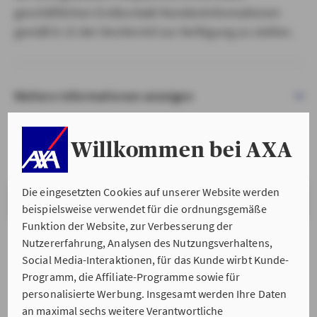
geschäftlichen Erstkontakt Kundeninformationen
gemäß § 15 der VersVermV zur Verfügung zu stellen.
Weitere Informationen anzeigen
Willkommen bei AXA
Die eingesetzten Cookies auf unserer Website werden
VERSTANDEN & WEITER
beispielsweise verwendet für die ordnungsgemäße
Funktion der Website, zur Verbesserung der
Nutzererfahrung, Analysen des Nutzungsverhaltens,
Social Media-Interaktionen, für das Kunde wirbt Kunde-
Programm, die Affiliate-Programme sowie für
personalisierte Werbung. Insgesamt werden Ihre Daten
an maximal sechs weitere Verantwortliche