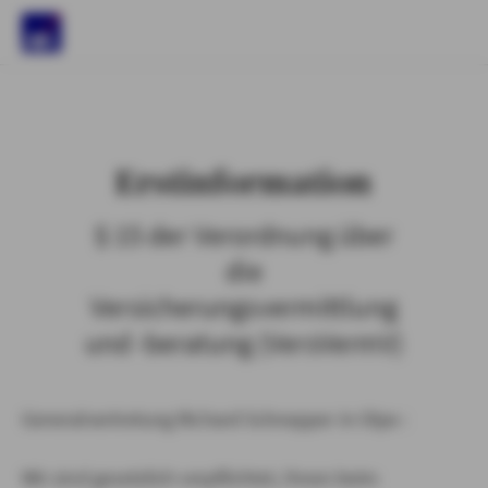
)
Erstinformation
§ 15 der Verordnung über
die
Versicherungsvermittlung
und -beratung (VersVermV)
Generalvertretung Richard Schnepper in Olpe :
Wir sind gesetzlich verpflichtet, Ihnen beim