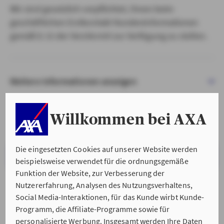
Wir sind gesetzlich verpflichtet, Ihnen beim
geschäftlichen Erstkontakt Kundeninformationen
gemäß § 15 der VersVermV zur Verfügung zu stellen.
Weitere Informationen anzeigen
Willkommen bei AXA
Die eingesetzten Cookies auf unserer Website werden
VERSTANDEN & WEITER
beispielsweise verwendet für die ordnungsgemäße
Funktion der Website, zur Verbesserung der
Nutzererfahrung, Analysen des Nutzungsverhaltens,
Social Media-Interaktionen, für das Kunde wirbt Kunde-
Programm, die Affiliate-Programme sowie für
personalisierte Werbung. Insgesamt werden Ihre Daten