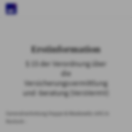
)
Erstinformation
§ 15 der Verordnung über
die
Versicherungsvermittlung
und -beratung (VersVermV)
Generalvertretung Hoppe & Waskewitz oHG in
Rostock :