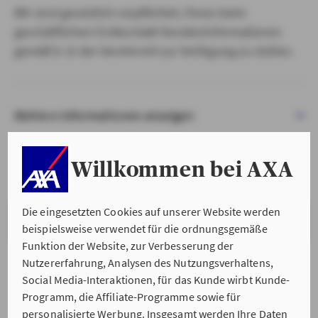
Wir sind gesetzlich verpflichtet, Ihnen beim
geschäftlichen Erstkontakt Kundeninformationen
gemäß § 15 der VersVermV zur Verfügung zu stellen.
Weitere Informationen anzeigen
Willkommen bei AXA
Die eingesetzten Cookies auf unserer Website werden
VERSTANDEN & WEITER
beispielsweise verwendet für die ordnungsgemäße
Funktion der Website, zur Verbesserung der
Nutzererfahrung, Analysen des Nutzungsverhaltens,
Social Media-Interaktionen, für das Kunde wirbt Kunde-
Programm, die Affiliate-Programme sowie für
personalisierte Werbung. Insgesamt werden Ihre Daten