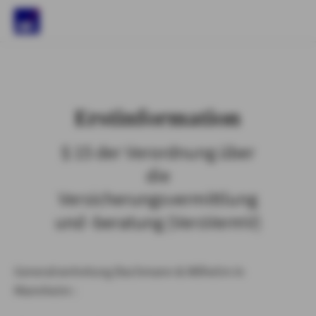
)
Erstinformation
§ 15 der Verordnung über
die
Versicherungsvermittlung
und -beratung (VersVermV)
Generalvertretung Bachmann & Wilhelm in
Mannheim :