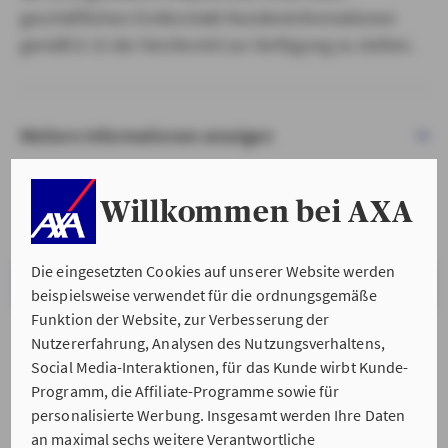
geschäftlichen Erstkontakt Kundeninformationen
gemäß § 15 der VersVermV zur Verfügung zu stellen.
Weitere Informationen anzeigen
Willkommen bei AXA
Die eingesetzten Cookies auf unserer Website werden
VERSTANDEN & WEITER
beispielsweise verwendet für die ordnungsgemäße
Funktion der Website, zur Verbesserung der
Nutzererfahrung, Analysen des Nutzungsverhaltens,
Social Media-Interaktionen, für das Kunde wirbt Kunde-
Programm, die Affiliate-Programme sowie für
personalisierte Werbung. Insgesamt werden Ihre Daten
an maximal sechs weitere Verantwortliche