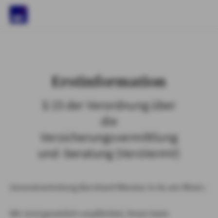
)
Erstinformation
§ 15 der Verordnung über
die
Versicherungsvermittlung
und -beratung (VersVermV)
Generalvertretung Bernhard Miereisz in Au am Rhein :
Wir sind gesetzlich verpflichtet, Ihnen beim