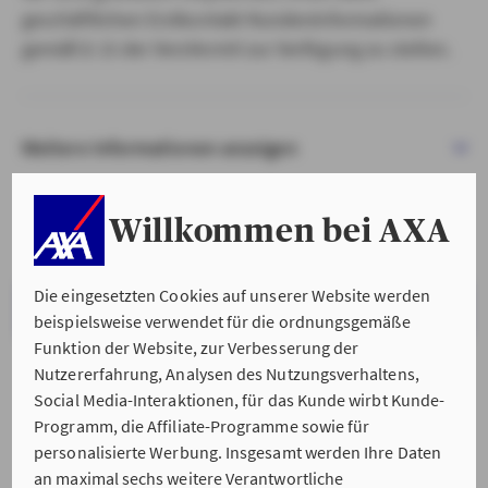
geschäftlichen Erstkontakt Kundeninformationen
gemäß § 15 der VersVermV zur Verfügung zu stellen.
Weitere Informationen anzeigen
Willkommen bei AXA
Die eingesetzten Cookies auf unserer Website werden
VERSTANDEN & WEITER
beispielsweise verwendet für die ordnungsgemäße
Funktion der Website, zur Verbesserung der
Nutzererfahrung, Analysen des Nutzungsverhaltens,
Social Media-Interaktionen, für das Kunde wirbt Kunde-
Programm, die Affiliate-Programme sowie für
personalisierte Werbung. Insgesamt werden Ihre Daten
an maximal sechs weitere Verantwortliche