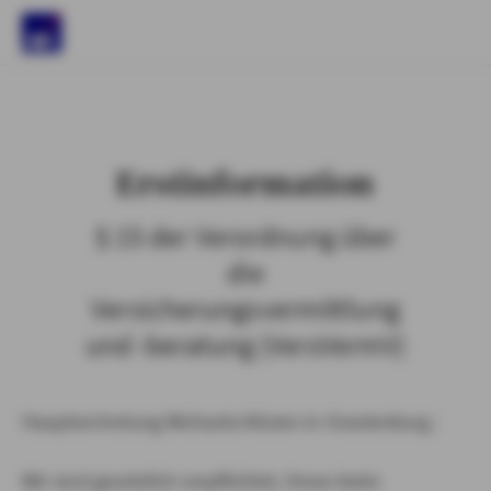
)
Erstinformation
§ 15 der Verordnung über
die
Versicherungsvermittlung
und -beratung (VersVermV)
Hauptvertretung Michaela Kösien in Oranienburg :
Wir sind gesetzlich verpflichtet, Ihnen beim