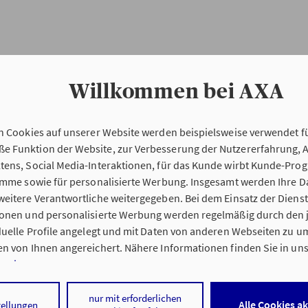
Willkommen bei AXA
n Cookies auf unserer Website werden beispielsweise verwendet fü
Erstinformation
 Funktion der Website, zur Verbesserung der Nutzererfahrung, 
tens, Social Media-Interaktionen, für das Kunde wirbt Kunde-Pro
ramme sowie für personalisierte Werbung. Insgesamt werden Ihre D
Verordnung über die Versicherungsvermitt
eitere Verantwortliche weitergegeben. Bei dem Einsatz der Dienste
beratung (VersVermV)
ionen und personalisierte Werbung werden regelmäßig durch den 
iduelle Profile angelegt und mit Daten von anderen Webseiten zu 
n von Ihnen angereichert. Nähere Informationen finden Sie in un
nweisen
.
ng Florian Trapp in Berlin :
 auf „Alle Cookies akzeptieren" stimmen Sie für alle nicht technisc
nur mit erforderlichen
Alle Cookies a
tellungen