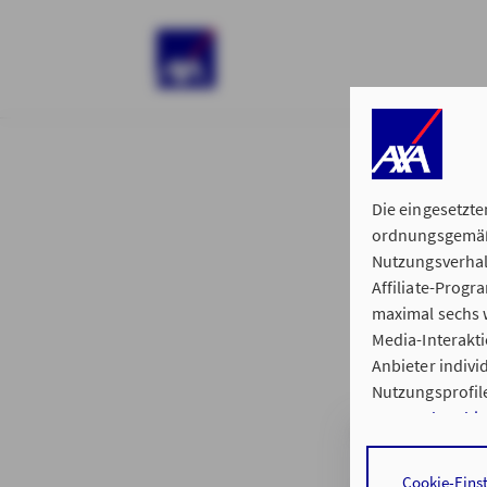
)
Die eingesetzte
ordnungsgemäße
Nutzungsverhal
Affiliate-Prog
§ 15 der 
maximal sechs w
Media-Interakt
Anbieter indiv
Nutzungsprofile
Datenschutzhi
Regionalvertretu
Durch den Klick
Cookie-Eins