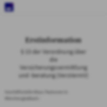
)
Erstinformation
§ 15 der Verordnung über
die
Versicherungsvermittlung
und -beratung (VersVermV)
Geschäftsstelle Klaus Paulussen in
Mönchengladbach :