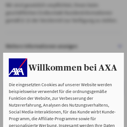
Wir sind gesetzlich verpflichtet, Ihnen beim
geschäftlichen Erstkontakt Kundeninformationen
gemäß § 15 der VersVermV zur Verfügung zu stellen.
Weitere Informationen anzeigen
Willkommen bei AXA
Die eingesetzten Cookies auf unserer Website werden
VERSTANDEN & WEITER
beispielsweise verwendet für die ordnungsgemäße
Funktion der Website, zur Verbesserung der
Nutzererfahrung, Analysen des Nutzungsverhaltens,
Social Media-Interaktionen, für das Kunde wirbt Kunde-
Programm, die Affiliate-Programme sowie für
personalisierte Werbung. Insgesamt werden Ihre Daten