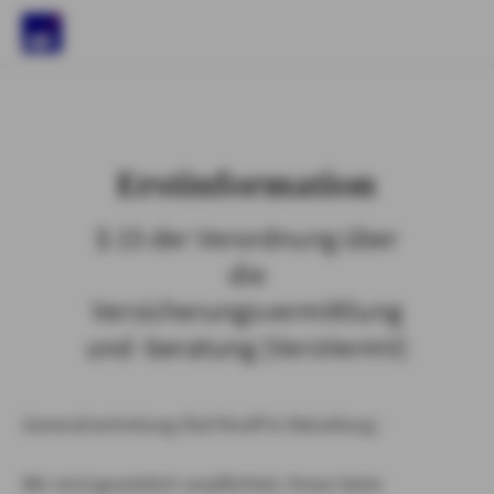
)
Erstinformation
§ 15 der Verordnung über
die
Versicherungsvermittlung
und -beratung (VersVermV)
Generalvertretung Olaf Knoff in Ratzeburg :
Wir sind gesetzlich verpflichtet, Ihnen beim