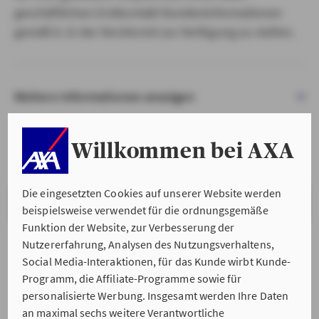
geschäftlichen Erstkontakt Kundeninformationen
gemäß § 15 der VersVermV zur Verfügung zu stellen.
Weitere Informationen anzeigen
Willkommen bei AXA
Die eingesetzten Cookies auf unserer Website werden
VERSTANDEN & WEITER
beispielsweise verwendet für die ordnungsgemäße
Funktion der Website, zur Verbesserung der
Nutzererfahrung, Analysen des Nutzungsverhaltens,
Social Media-Interaktionen, für das Kunde wirbt Kunde-
Programm, die Affiliate-Programme sowie für
personalisierte Werbung. Insgesamt werden Ihre Daten
an maximal sechs weitere Verantwortliche