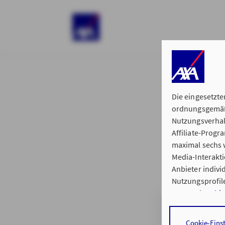
)
Die eingesetzte
ordnungsgemäße
Nutzungsverhal
Affiliate-Prog
§ 15 der 
maximal sechs w
Media-Interakt
Anbieter indiv
Nutzungsprofile
Datenschutzhi
Generalvertretu
Durch den Klick
Cookie-Eins