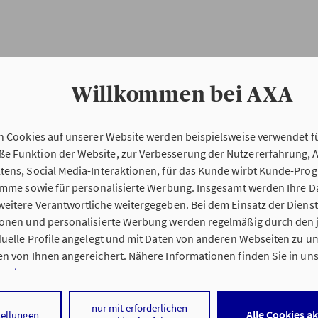
Willkommen bei AXA
n Cookies auf unserer Website werden beispielsweise verwendet fü
Erstinformation
 Funktion der Website, zur Verbesserung der Nutzererfahrung, 
tens, Social Media-Interaktionen, für das Kunde wirbt Kunde-Pro
ramme sowie für personalisierte Werbung. Insgesamt werden Ihre D
Verordnung über die Versicherungsvermitt
eitere Verantwortliche weitergegeben. Bei dem Einsatz der Dienste
beratung (VersVermV)
ionen und personalisierte Werbung werden regelmäßig durch den 
iduelle Profile angelegt und mit Daten von anderen Webseiten zu 
n von Ihnen angereichert. Nähere Informationen finden Sie in un
nweisen
.
ng Artur Sontheimer in Biberach an der Riß :
 auf „Alle Cookies akzeptieren" stimmen Sie für alle nicht technisc
nur mit erforderlichen
Alle Cookies a
tellungen