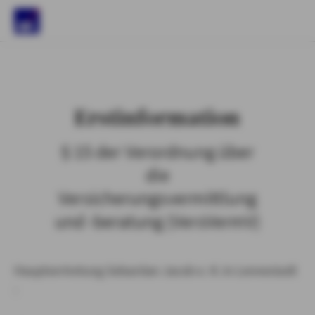
)
Erstinformation
§ 15 der Verordnung über
die
Versicherungsvermittlung
und -beratung (VersVermV)
Hauptvertretung Sebastian Jacob e. K. in Lennestadt
: