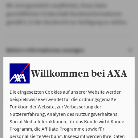
Wir sind gesetzlich verpflichtet, Ihnen beim
geschäftlichen Erstkontakt Kundeninformationen
gemäß § 15 der VersVermV zur Verfügung zu stellen.
Weitere Informationen anzeigen
Willkommen bei AXA
Die eingesetzten Cookies auf unserer Website werden
VERSTANDEN & WEITER
beispielsweise verwendet für die ordnungsgemäße
Funktion der Website, zur Verbesserung der
Nutzererfahrung, Analysen des Nutzungsverhaltens,
Social Media-Interaktionen, für das Kunde wirbt Kunde-
Programm, die Affiliate-Programme sowie für
personalisierte Werbung. Insgesamt werden Ihre Daten