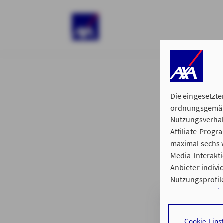
)
Die eingesetzte
ordnungsgemäße
Nutzungsverhal
Affiliate-Prog
§ 15 der 
maximal sechs w
Media-Interakt
Anbieter indiv
Nutzungsprofile
Datenschutzhi
Generalvertretu
Durch den Klick
Cookie-Eins