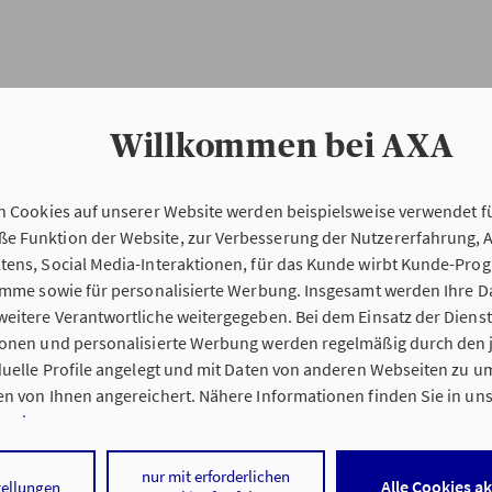
Willkommen bei AXA
n Cookies auf unserer Website werden beispielsweise verwendet fü
Erstinformation
 Funktion der Website, zur Verbesserung der Nutzererfahrung, 
tens, Social Media-Interaktionen, für das Kunde wirbt Kunde-Pro
ramme sowie für personalisierte Werbung. Insgesamt werden Ihre D
Verordnung über die Versicherungsvermitt
eitere Verantwortliche weitergegeben. Bei dem Einsatz der Dienste
beratung (VersVermV)
ionen und personalisierte Werbung werden regelmäßig durch den 
iduelle Profile angelegt und mit Daten von anderen Webseiten zu 
n von Ihnen angereichert. Nähere Informationen finden Sie in un
nweisen
.
ng Sonja Heinl in Augsburg :
 auf „Alle Cookies akzeptieren" stimmen Sie für alle nicht technisc
nur mit erforderlichen
Alle Cookies a
tellungen