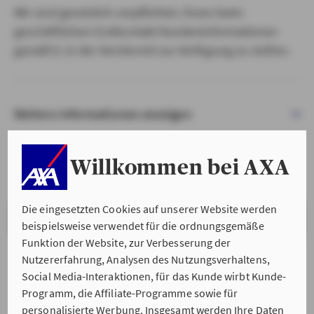
Wir sind gesetzlich verpflichtet, Ihnen beim
geschäftlichen Erstkontakt Kundeninformationen
gemäß § 15 der VersVermV zur Verfügung zu stellen.
Weitere Informationen anzeigen
Willkommen bei AXA
Die eingesetzten Cookies auf unserer Website werden
VERSTANDEN & WEITER
beispielsweise verwendet für die ordnungsgemäße
Funktion der Website, zur Verbesserung der
Nutzererfahrung, Analysen des Nutzungsverhaltens,
Social Media-Interaktionen, für das Kunde wirbt Kunde-
Programm, die Affiliate-Programme sowie für
personalisierte Werbung. Insgesamt werden Ihre Daten