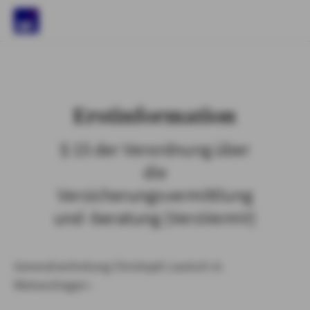
)
Erstinformation
§ 15 der Verordnung über
die
Versicherungsvermittlung
und -beratung (VersVermV)
Generalvertretung Christoph Lautsch in
Meinerzhagen :