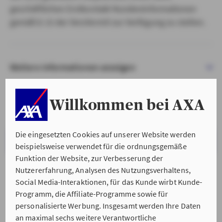
geschäftlichen Erstkontakt Kundeninformationen
gemäß § 15 der VersVermV zur Verfügung zu stellen.
Weitere Informationen anzeigen
Willkommen bei AXA
Die eingesetzten Cookies auf unserer Website werden
VERSTANDEN & WEITER
beispielsweise verwendet für die ordnungsgemäße
Funktion der Website, zur Verbesserung der
Nutzererfahrung, Analysen des Nutzungsverhaltens,
Social Media-Interaktionen, für das Kunde wirbt Kunde-
Programm, die Affiliate-Programme sowie für
personalisierte Werbung. Insgesamt werden Ihre Daten
an maximal sechs weitere Verantwortliche