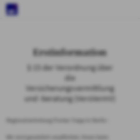
)
Erstinformation
§ 15 der Verordnung über
die
Versicherungsvermittlung
und -beratung (VersVermV)
Regionalvertretung Florian Trapp in Berlin :
Wir sind gesetzlich verpflichtet, Ihnen beim