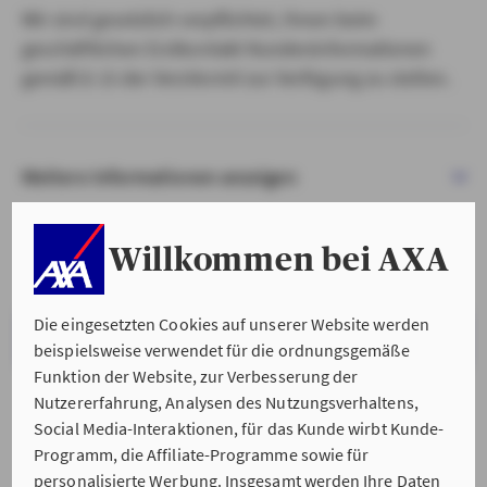
Wir sind gesetzlich verpflichtet, Ihnen beim
geschäftlichen Erstkontakt Kundeninformationen
gemäß § 15 der VersVermV zur Verfügung zu stellen.
Weitere Informationen anzeigen
Willkommen bei AXA
Die eingesetzten Cookies auf unserer Website werden
VERSTANDEN & WEITER
beispielsweise verwendet für die ordnungsgemäße
Funktion der Website, zur Verbesserung der
Nutzererfahrung, Analysen des Nutzungsverhaltens,
Social Media-Interaktionen, für das Kunde wirbt Kunde-
Programm, die Affiliate-Programme sowie für
personalisierte Werbung. Insgesamt werden Ihre Daten