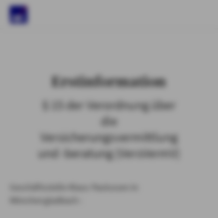
)
Erstinformation
§ 15 der Verordnung über
die
Versicherungsvermittlung
und -beratung (VersVermV)
Geschäftsstelle Klaus Paulussen in
Mönchengladbach :