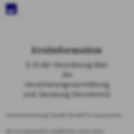
)
Erstinformation
§ 15 der Verordnung über
die
Versicherungsvermittlung
und -beratung (VersVermV)
Generalvertretung Claudio Riccitelli in Taunusstein :
Wir sind gesetzlich verpflichtet, Ihnen beim