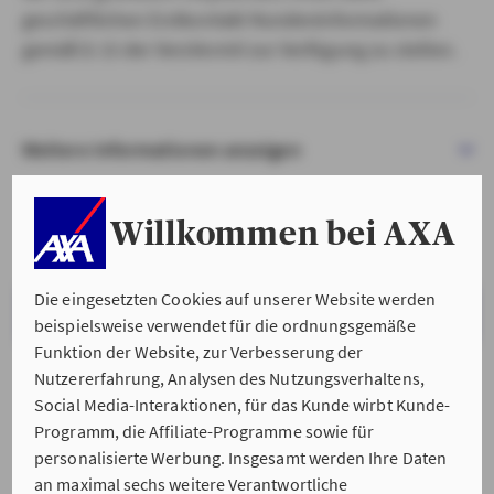
geschäftlichen Erstkontakt Kundeninformationen
gemäß § 15 der VersVermV zur Verfügung zu stellen.
Weitere Informationen anzeigen
Willkommen bei AXA
Die eingesetzten Cookies auf unserer Website werden
VERSTANDEN & WEITER
beispielsweise verwendet für die ordnungsgemäße
Funktion der Website, zur Verbesserung der
Nutzererfahrung, Analysen des Nutzungsverhaltens,
Social Media-Interaktionen, für das Kunde wirbt Kunde-
Programm, die Affiliate-Programme sowie für
personalisierte Werbung. Insgesamt werden Ihre Daten
an maximal sechs weitere Verantwortliche