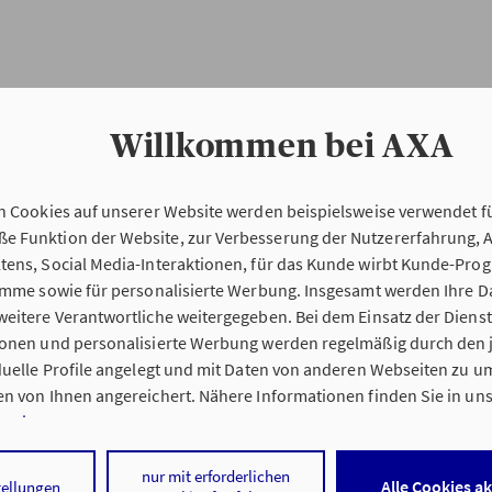
Willkommen bei AXA
n Cookies auf unserer Website werden beispielsweise verwendet fü
Erstinformation
 Funktion der Website, zur Verbesserung der Nutzererfahrung, 
tens, Social Media-Interaktionen, für das Kunde wirbt Kunde-Pro
ramme sowie für personalisierte Werbung. Insgesamt werden Ihre D
Verordnung über die Versicherungsvermitt
eitere Verantwortliche weitergegeben. Bei dem Einsatz der Dienste
beratung (VersVermV)
ionen und personalisierte Werbung werden regelmäßig durch den 
iduelle Profile angelegt und mit Daten von anderen Webseiten zu 
n von Ihnen angereichert. Nähere Informationen finden Sie in un
nweisen
.
g Stefan Zachrau in Frammersbach :
 auf „Alle Cookies akzeptieren" stimmen Sie für alle nicht technisc
nur mit erforderlichen
Alle Cookies a
tellungen