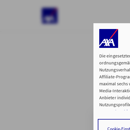
)
Die eingesetzte
ordnungsgemäße
Nutzungsverhal
Affiliate-Prog
§ 15 der 
maximal sechs w
Media-Interakt
Anbieter indiv
Nutzungsprofile
Datenschutzhi
Hauptvertretun
Durch den Klick
Cookie-Eins