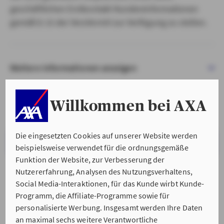
geschäftlichen Erstkontakt Kundeninformationen
gemäß § 15 der VersVermV zur Verfügung zu stellen.
Weitere Informationen anzeigen
Willkommen bei AXA
Die eingesetzten Cookies auf unserer Website werden
VERSTANDEN & WEITER
beispielsweise verwendet für die ordnungsgemäße
Funktion der Website, zur Verbesserung der
Nutzererfahrung, Analysen des Nutzungsverhaltens,
Social Media-Interaktionen, für das Kunde wirbt Kunde-
Programm, die Affiliate-Programme sowie für
personalisierte Werbung. Insgesamt werden Ihre Daten
an maximal sechs weitere Verantwortliche