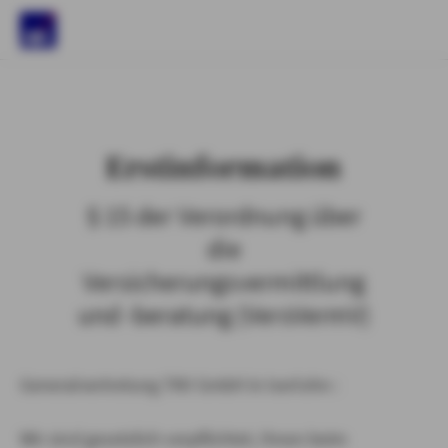
)
Erstinformation
§ 15 der Verordnung über
die
Versicherungsvermittlung
und -beratung (VersVermV)
Generalvertretung TKV GmbH in Iserlohn :
Wir sind gesetzlich verpflichtet, Ihnen beim