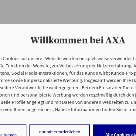
Willkommen bei AXA
n Cookies auf unserer Website werden beispielsweise verwendet fü
Erstinformation
 Funktion der Website, zur Verbesserung der Nutzererfahrung, 
tens, Social Media-Interaktionen, für das Kunde wirbt Kunde-Pro
ramme sowie für personalisierte Werbung. Insgesamt werden Ihre D
Verordnung über die Versicherungsvermitt
eitere Verantwortliche weitergegeben. Bei dem Einsatz der Dienste
beratung (VersVermV)
ionen und personalisierte Werbung werden regelmäßig durch den 
iduelle Profile angelegt und mit Daten von anderen Webseiten zu 
n von Ihnen angereichert. Nähere Informationen finden Sie in un
nweisen
.
 Sebastian Jacob e. K. in Lennestadt :
 auf „Alle Cookies akzeptieren" stimmen Sie für alle nicht technisc
nur mit erforderlichen
Alle Cookies a
tellungen