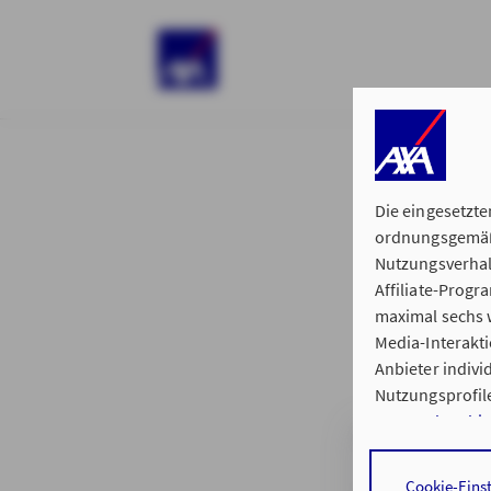
)
Die eingesetzte
ordnungsgemäße
Nutzungsverhal
Affiliate-Prog
§ 15 der 
maximal sechs w
Media-Interakt
Anbieter indiv
Nutzungsprofile
Datenschutzhi
Hauptvertretung
Durch den Klick
Cookie-Eins