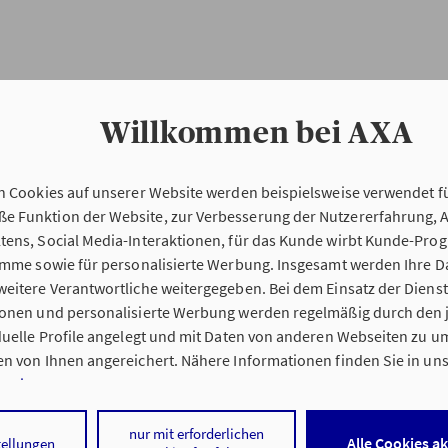
Willkommen bei AXA
n Cookies auf unserer Website werden beispielsweise verwendet fü
Erstinformation
 Funktion der Website, zur Verbesserung der Nutzererfahrung, 
tens, Social Media-Interaktionen, für das Kunde wirbt Kunde-Pro
ramme sowie für personalisierte Werbung. Insgesamt werden Ihre D
Verordnung über die Versicherungsvermitt
eitere Verantwortliche weitergegeben. Bei dem Einsatz der Dienste
beratung (VersVermV)
ionen und personalisierte Werbung werden regelmäßig durch den 
iduelle Profile angelegt und mit Daten von anderen Webseiten zu 
n von Ihnen angereichert. Nähere Informationen finden Sie in un
nweisen
.
ung Sabine Timm in Boizenburg :
 auf „Alle Cookies akzeptieren" stimmen Sie für alle nicht technisc
nur mit erforderlichen
Alle Cookies a
tellungen