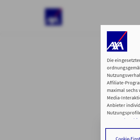
)
Die eingesetzte
ordnungsgemäße
Nutzungsverhal
Affiliate-Prog
§ 15 der 
maximal sechs w
Media-Interakt
Anbieter indiv
Nutzungsprofile
Datenschutzhi
Generalvertret
Durch den Klick
Cookie-Eins