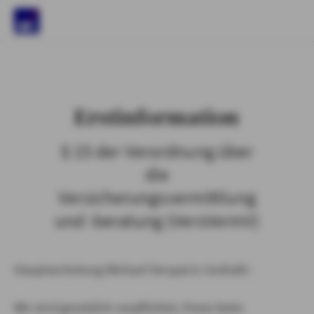
)
Erstinformation
§ 15 der Verordnung über
die
Versicherungsvermittlung
und -beratung (VersVermV)
Hauptvertretung Michael Verspai in Grefrath :
Wir sind gesetzlich verpflichtet, Ihnen beim