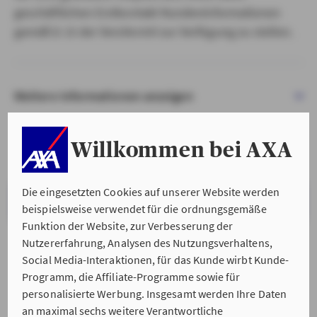
geschäftlichen Erstkontakt Kundeninformationen
gemäß § 15 der VersVermV zur Verfügung zu stellen.
Weitere Informationen anzeigen
Willkommen bei AXA
Die eingesetzten Cookies auf unserer Website werden
VERSTANDEN & WEITER
beispielsweise verwendet für die ordnungsgemäße
Funktion der Website, zur Verbesserung der
Nutzererfahrung, Analysen des Nutzungsverhaltens,
Social Media-Interaktionen, für das Kunde wirbt Kunde-
Programm, die Affiliate-Programme sowie für
personalisierte Werbung. Insgesamt werden Ihre Daten
an maximal sechs weitere Verantwortliche