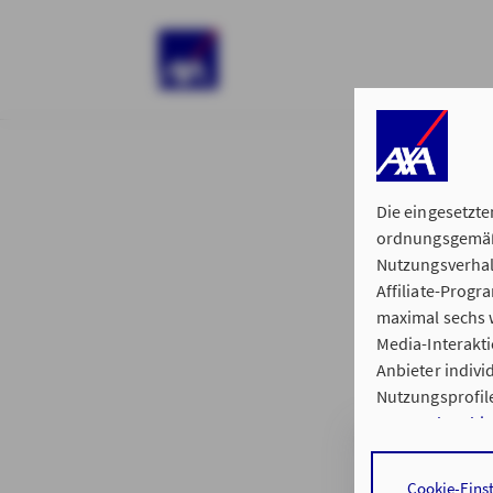
)
Die eingesetzte
ordnungsgemäße
Nutzungsverhal
Affiliate-Prog
§ 15 der 
maximal sechs w
Media-Interakt
Anbieter indiv
Nutzungsprofile
Datenschutzhi
Geschäftsstelle
Durch den Klick
Cookie-Eins