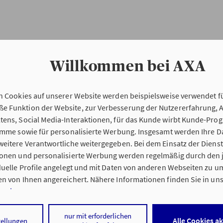
Willkommen bei AXA
n Cookies auf unserer Website werden beispielsweise verwendet fü
Erstinformation
 Funktion der Website, zur Verbesserung der Nutzererfahrung, 
tens, Social Media-Interaktionen, für das Kunde wirbt Kunde-Pro
ramme sowie für personalisierte Werbung. Insgesamt werden Ihre D
Verordnung über die Versicherungsvermitt
eitere Verantwortliche weitergegeben. Bei dem Einsatz der Dienste
beratung (VersVermV)
ionen und personalisierte Werbung werden regelmäßig durch den 
iduelle Profile angelegt und mit Daten von anderen Webseiten zu 
n von Ihnen angereichert. Nähere Informationen finden Sie in un
nweisen
.
 Schott & Kaminski oHG in Werder / Havel :
 auf „Alle Cookies akzeptieren" stimmen Sie für alle nicht technisc
nur mit erforderlichen
Alle Cookies a
tellungen