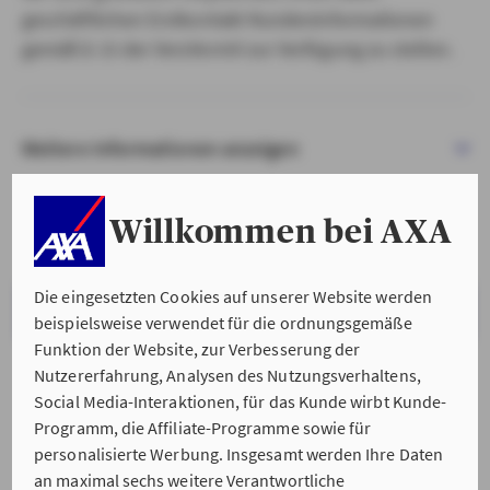
geschäftlichen Erstkontakt Kundeninformationen
gemäß § 15 der VersVermV zur Verfügung zu stellen.
Weitere Informationen anzeigen
Willkommen bei AXA
Die eingesetzten Cookies auf unserer Website werden
VERSTANDEN & WEITER
beispielsweise verwendet für die ordnungsgemäße
Funktion der Website, zur Verbesserung der
Nutzererfahrung, Analysen des Nutzungsverhaltens,
Social Media-Interaktionen, für das Kunde wirbt Kunde-
Programm, die Affiliate-Programme sowie für
personalisierte Werbung. Insgesamt werden Ihre Daten
an maximal sechs weitere Verantwortliche