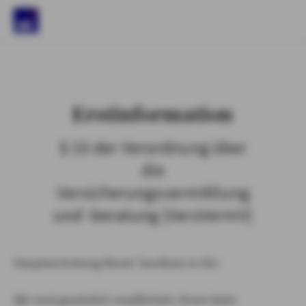
)
Erstinformation
§ 15 der Verordnung über
die
Versicherungsvermittlung
und -beratung (VersVermV)
Hauptvertretung Murat Tanrikulu in Elz :
Wir sind gesetzlich verpflichtet, Ihnen beim