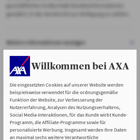
geschäftlichen Erstkontakt Kundeninformationen
gemäß § 15 der VersVermV zur Verfügung zu stellen.
Weitere Informationen anzeigen
Willkommen bei AXA
Die eingesetzten Cookies auf unserer Website werden
VERSTANDEN & WEITER
beispielsweise verwendet für die ordnungsgemäße
Funktion der Website, zur Verbesserung der
Nutzererfahrung, Analysen des Nutzungsverhaltens,
Social Media-Interaktionen, für das Kunde wirbt Kunde-
Programm, die Affiliate-Programme sowie für
personalisierte Werbung. Insgesamt werden Ihre Daten
an maximal sechs weitere Verantwortliche