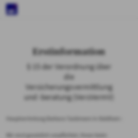
)
Erstinformation
§ 15 der Verordnung über
die
Versicherungsvermittlung
und -beratung (VersVermV)
Hauptvertretung Barbara Taubmann in Baldham :
Wir sind gesetzlich verpflichtet, Ihnen beim