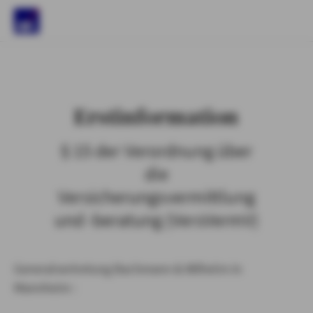
)
Erstinformation
§ 15 der Verordnung über
die
Versicherungsvermittlung
und -beratung (VersVermV)
Generalvertretung Bachmann & Wilhelm in
Mannheim :