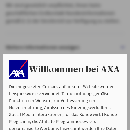
Wir sind gesetzlich verpflichtet, Ihnen beim
geschäftlichen Erstkontakt Kundeninformationen
gemäß § 15 der VersVermV zur Verfügung zu stellen.
Weitere Informationen anzeigen
Willkommen bei AXA
Die eingesetzten Cookies auf unserer Website werden
VERSTANDEN & WEITER
beispielsweise verwendet für die ordnungsgemäße
Funktion der Website, zur Verbesserung der
Nutzererfahrung, Analysen des Nutzungsverhaltens,
Social Media-Interaktionen, für das Kunde wirbt Kunde-
Programm, die Affiliate-Programme sowie für
personalisierte Werbung. Insgesamt werden Ihre Daten