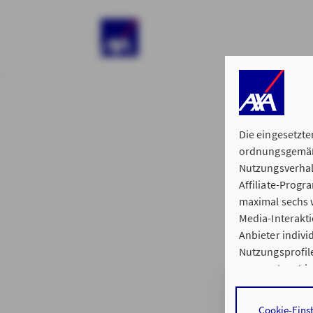
)
Die eingesetzte
ordnungsgemäße
Nutzungsverhal
Affiliate-Prog
§ 15 der 
maximal sechs w
Media-Interakt
Anbieter indiv
Nutzungsprofile
Datenschutzhi
Generalvertretu
Durch den Klick
Cookie-Eins