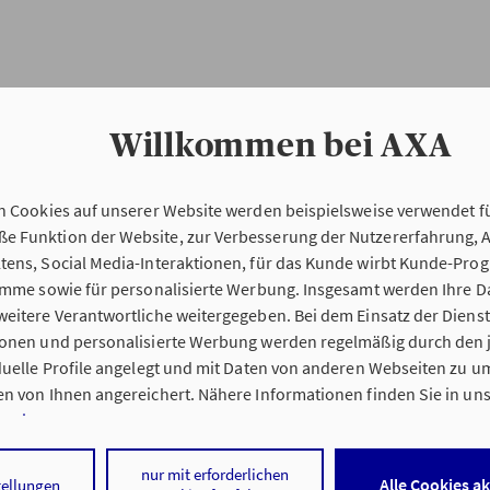
Willkommen bei AXA
n Cookies auf unserer Website werden beispielsweise verwendet fü
Erstinformation
 Funktion der Website, zur Verbesserung der Nutzererfahrung, 
tens, Social Media-Interaktionen, für das Kunde wirbt Kunde-Pro
ramme sowie für personalisierte Werbung. Insgesamt werden Ihre D
Verordnung über die Versicherungsvermitt
eitere Verantwortliche weitergegeben. Bei dem Einsatz der Dienste
beratung (VersVermV)
ionen und personalisierte Werbung werden regelmäßig durch den 
iduelle Profile angelegt und mit Daten von anderen Webseiten zu 
n von Ihnen angereichert. Nähere Informationen finden Sie in un
nweisen
.
ng Franca Bartjes-Kehr in Kleve :
 auf „Alle Cookies akzeptieren" stimmen Sie für alle nicht technisc
nur mit erforderlichen
Alle Cookies a
tellungen