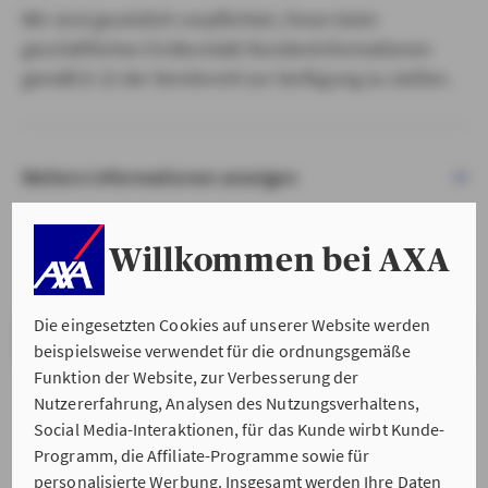
Wir sind gesetzlich verpflichtet, Ihnen beim
geschäftlichen Erstkontakt Kundeninformationen
gemäß § 15 der VersVermV zur Verfügung zu stellen.
Weitere Informationen anzeigen
Willkommen bei AXA
Die eingesetzten Cookies auf unserer Website werden
VERSTANDEN & WEITER
beispielsweise verwendet für die ordnungsgemäße
Funktion der Website, zur Verbesserung der
Nutzererfahrung, Analysen des Nutzungsverhaltens,
Social Media-Interaktionen, für das Kunde wirbt Kunde-
Programm, die Affiliate-Programme sowie für
personalisierte Werbung. Insgesamt werden Ihre Daten