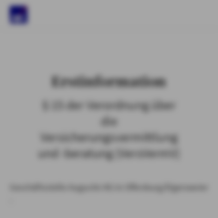
)
Erstinformation
§ 15 der Verordnung über
die
Versicherungsvermittlung
und -beratung (VersVermV)
Geschäftsstelle Augustin KG in Offenburg/Elgersweier
: