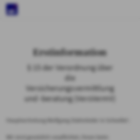
)
Erstinformation
§ 15 der Verordnung über
die
Versicherungsvermittlung
und -beratung (VersVermV)
Hauptvertretung Wolfgang Stahmleder in Scheeßel :
Wir sind gesetzlich verpflichtet, Ihnen beim