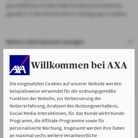
geschäftlichen Erstkontakt Kundeninformationen
gemäß § 15 der VersVermV zur Verfügung zu stellen.
Weitere Informationen anzeigen
Willkommen bei AXA
Die eingesetzten Cookies auf unserer Website werden
VERSTANDEN & WEITER
beispielsweise verwendet für die ordnungsgemäße
Funktion der Website, zur Verbesserung der
Nutzererfahrung, Analysen des Nutzungsverhaltens,
Social Media-Interaktionen, für das Kunde wirbt Kunde-
Programm, die Affiliate-Programme sowie für
personalisierte Werbung. Insgesamt werden Ihre Daten
an maximal sechs weitere Verantwortliche