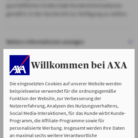
geschäftlichen Erstkontakt Kundeninformationen
gemäß § 15 der VersVermV zur Verfügung zu stellen.
Weitere Informationen anzeigen
Willkommen bei AXA
Die eingesetzten Cookies auf unserer Website werden
VERSTANDEN & WEITER
beispielsweise verwendet für die ordnungsgemäße
Funktion der Website, zur Verbesserung der
Nutzererfahrung, Analysen des Nutzungsverhaltens,
Social Media-Interaktionen, für das Kunde wirbt Kunde-
Programm, die Affiliate-Programme sowie für
personalisierte Werbung. Insgesamt werden Ihre Daten
an maximal sechs weitere Verantwortliche