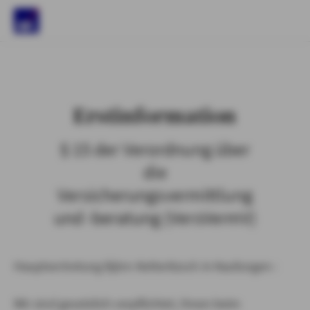
)
Erstinformation
§ 15 der Verordnung über
die
Versicherungsvermittlung
und -beratung (VersVermV)
Hauptvertretung Björn Ketteritzsch in Kaufungen :
Wir sind gesetzlich verpflichtet, Ihnen beim