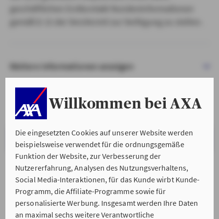
geschäftlichen Erstkontakt Kundeninformationen
gemäß § 15 der VersVermV zur Verfügung zu stellen.
Weitere Informationen anzeigen
Willkommen bei AXA
Die eingesetzten Cookies auf unserer Website werden
VERSTANDEN & WEITER
beispielsweise verwendet für die ordnungsgemäße
Funktion der Website, zur Verbesserung der
Nutzererfahrung, Analysen des Nutzungsverhaltens,
Social Media-Interaktionen, für das Kunde wirbt Kunde-
Programm, die Affiliate-Programme sowie für
personalisierte Werbung. Insgesamt werden Ihre Daten
an maximal sechs weitere Verantwortliche