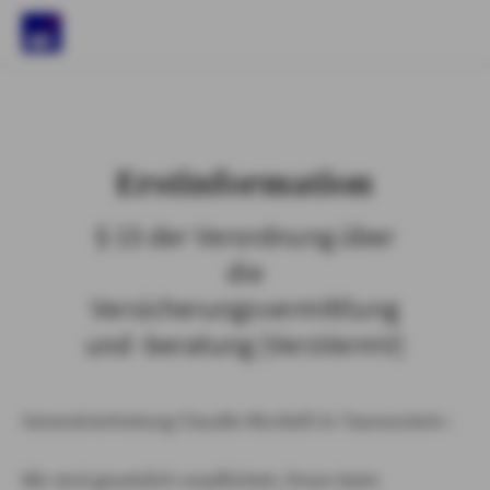
)
Erstinformation
§ 15 der Verordnung über
die
Versicherungsvermittlung
und -beratung (VersVermV)
Generalvertretung Claudio Riccitelli in Taunusstein :
Wir sind gesetzlich verpflichtet, Ihnen beim