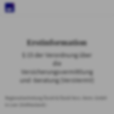
)
Erstinformation
§ 15 der Verordnung über
die
Versicherungsvermittlung
und -beratung (VersVermV)
Regionalvertretung Özsüt & Özsüt Vers.-Verm. GmbH
in Leer (Ostfriesland) :