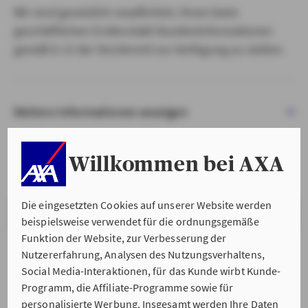
Wir sind gesetzlich verpflichtet, Ihnen beim
geschäftlichen Erstkontakt Kundeninformationen
gemäß § 15 der VersVermV zur Verfügung zu stellen.
Weitere Informationen anzeigen
Willkommen bei AXA
Die eingesetzten Cookies auf unserer Website werden
VERSTANDEN & WEITER
beispielsweise verwendet für die ordnungsgemäße
Funktion der Website, zur Verbesserung der
Nutzererfahrung, Analysen des Nutzungsverhaltens,
Social Media-Interaktionen, für das Kunde wirbt Kunde-
Programm, die Affiliate-Programme sowie für
personalisierte Werbung. Insgesamt werden Ihre Daten