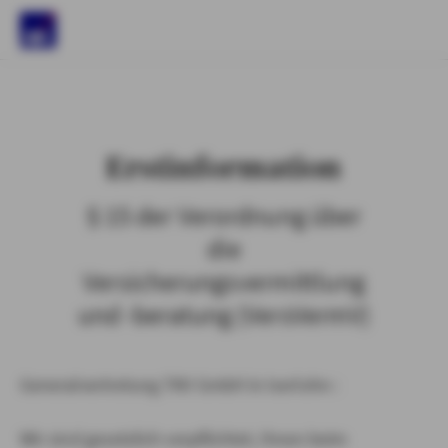
)
Erstinformation
§ 15 der Verordnung über
die
Versicherungsvermittlung
und -beratung (VersVermV)
Generalvertretung TKV GmbH in Iserlohn :
Wir sind gesetzlich verpflichtet, Ihnen beim