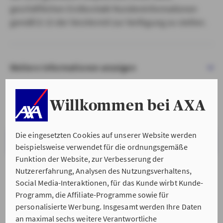
geschäftlichen Erstkontakt Kundeninformationen
gemäß § 15 der VersVermV zur Verfügung zu stellen.
Weitere Informationen anzeigen
Willkommen bei AXA
Die eingesetzten Cookies auf unserer Website werden
VERSTANDEN & WEITER
beispielsweise verwendet für die ordnungsgemäße
Funktion der Website, zur Verbesserung der
Nutzererfahrung, Analysen des Nutzungsverhaltens,
Social Media-Interaktionen, für das Kunde wirbt Kunde-
Programm, die Affiliate-Programme sowie für
personalisierte Werbung. Insgesamt werden Ihre Daten
an maximal sechs weitere Verantwortliche